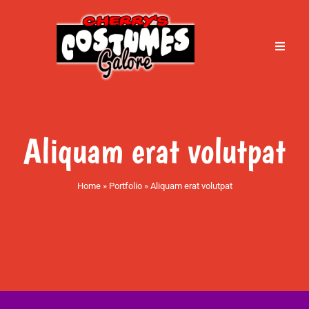
Skip
to
content
Toggle
Naviga
Home
About Cherry’s
Aliquam erat volutpat
Services
Home
»
Portfolio
»
Aliquam erat volutpat
Book an Appointment