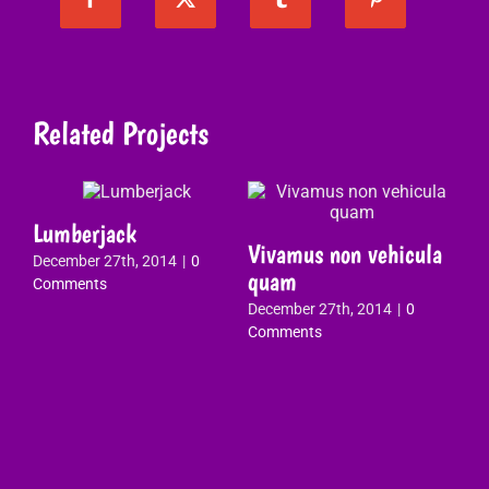
Related Projects
Lumberjack
Vivamus non vehicula
In
December 27th, 2014
|
0
quam
fa
Comments
December 27th, 2014
|
0
Dec
Comments
Co